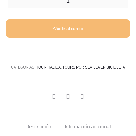
en
bicicleta
a
Añadir al carrito
Italica
cantidad
CATEGORÍAS:
TOUR ITALICA
,
TOURS POR SEVILLA EN BICICLETA
SHARE
Descripción
Información adicional