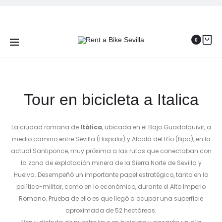
Prod
ALQUILER
ALQUILER
Inicio
Tours por Sevilla en bicicleta
Tour en
DE
BICICLET
navig
BICICLET
CARRETE
bicicleta a Italica
0
ELÉCTRI
CONWAY
Tour en bicicleta a Italica
La ciudad romana de
Itálica
, ubicada en el Bajo Guadalquivir, a
medio camino entre Sevilla (Hispalis) y Alcalá del Río (Ilipa), en la
actual Santiponce, muy próxima a las rutas que conectaban con
la zona de explotación minera de la Sierra Norte de Sevilla y
Huelva. Desempeñó un importante papel estratégico, tanto en lo
político-militar, como en lo económico, durante el Alto Imperio
Romano. Prueba de ello es que llegó a ocupar una superficie
aproximada de 52 hectáreas.