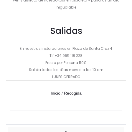
Ven y disfruta de nuestro tour en bicicleta y pasarás un día
inigualable
Salidas
En nuestras instalaciones en Plaza de Santa Cruz 4
Tlf +34 955 118 228
Precio por Persona 50€
Salida todos los días menos a las 10 am
LUNES CERRADO
Inicio / Recogida
Tour