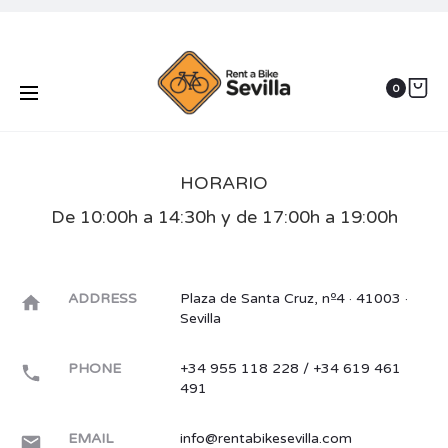
Oficina y Contacto
0
Abierto los 365 días del año.
HORARIO
De 10:00h a 14:30h y de 17:00h a 19:00h
ADDRESS
Plaza de Santa Cruz, nº4 · 41003 ·
Sevilla
PHONE
+34 955 118 228 / +34 619 461
491
EMAIL
info@rentabikesevilla.com