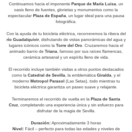
Continuamos hacia el imponente
Parque de María Luisa
, un
oasis lleno de fuentes, glorietas y monumentos como la
espectacular
Plaza de España
, un lugar ideal para una pausa
fotográfica.
Con la ayuda de tu bicicleta eléctrica, recorreremos la ribera del
río Guadalquivir
, disfrutando de vistas panorámicas del agua y
lugares icónicos como la
Torre del Oro
. Cruzaremos hacia el
animado barrio de
Triana
, famoso por sus raíces flamencas,
cerámica artesanal y un espíritu lleno de vida.
El recorrido incluye también visitas a otros puntos destacados
como la
Catedral de Sevilla
, la emblemática
Giralda
, y el
moderno
Metropol Parasol
(Las Setas), todo mientras tu
bicicleta eléctrica garantiza un paseo suave y relajante.
Terminaremos el recorrido de vuelta en la
Plaza de Santa
Cruz
, completando una experiencia única y sin esfuerzo para
disfrutar de la magia de Sevilla.
Duración:
Aproximadamente 3 horas
Nivel:
Fácil – perfecto para todas las edades y niveles de