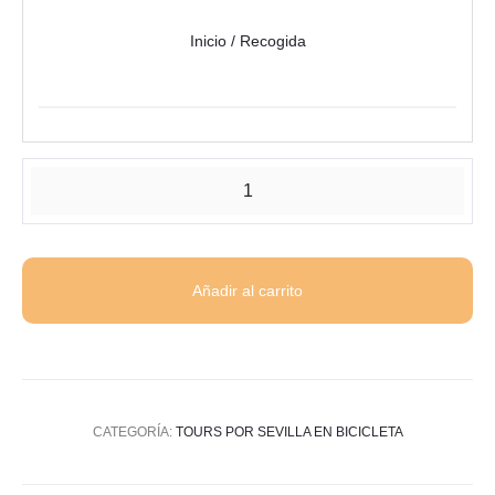
Inicio / Recogida
Tour
por
Sevilla
en
Añadir al carrito
bicicleta
eléctrica
cantidad
CATEGORÍA:
TOURS POR SEVILLA EN BICICLETA