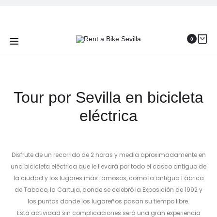
Prod
ALQUILER
TOUR
Inicio
Tours por Sevilla en bicicleta
Tour por Sevilla
DE
POR
navig
BICICLET
SEVILLA
en bicicleta eléctrica
0
DE
EN
CICLOTU
BICICLET
Tour por Sevilla en bicicleta
eléctrica
Disfrute de un recorrido de 2 horas y media aproximadamente en
una bicicleta eléctrica que le llevará por todo el casco antiguo de
la ciudad y los lugares más famosos, como la antigua Fábrica
de Tabaco, la Cartuja, donde se celebró la Exposición de 1992 y
los puntos donde los lugareños pasan su tiempo libre.
Esta actividad sin complicaciones será una gran experiencia