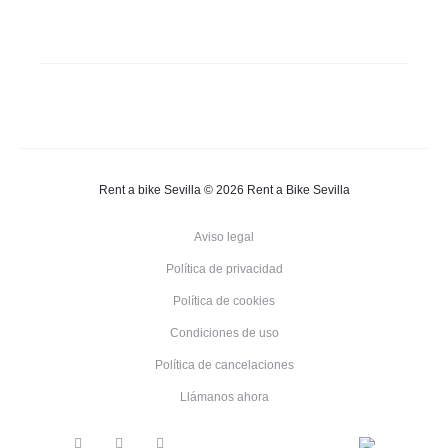
Rent a bike Sevilla © 2026 Rent a Bike Sevilla
Aviso legal
Política de privacidad
Política de cookies
Condiciones de uso
Política de cancelaciones
Llámanos ahora
F
T
I