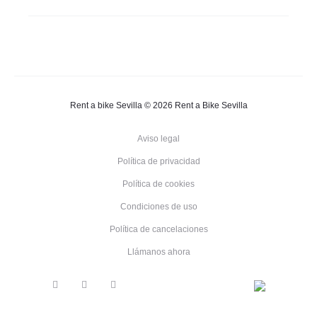
Rent a bike Sevilla © 2026 Rent a Bike Sevilla
Aviso legal
Política de privacidad
Política de cookies
Condiciones de uso
Política de cancelaciones
Llámanos ahora
F
T
I
E
E
N
F
C
a
w
n
s
n
e
r
o
c
i
s
p
g
d
a
n
e
t
t