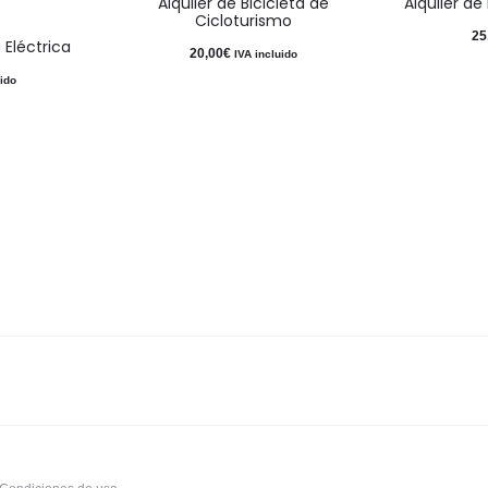
Alquiler de Bicicleta de
Alquiler de
Cicloturismo
25
 Eléctrica
20,00
€
IVA incluido
uido