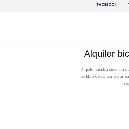
FACEBOOK
arretera Conway
Alquiler bi
Alquila nuestra bicicleta 
de fibra de carbono, cambi
se