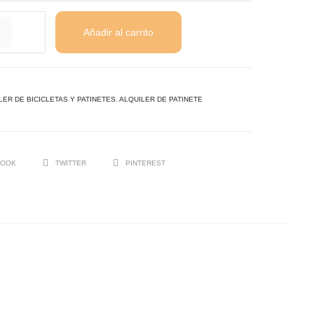
iler
Añadir al carrito
cleta
etera
way
LER DE BICICLETAS Y PATINETES
,
ALQUILER DE PATINETE
idad
BOOK
TWITTER
PINTEREST