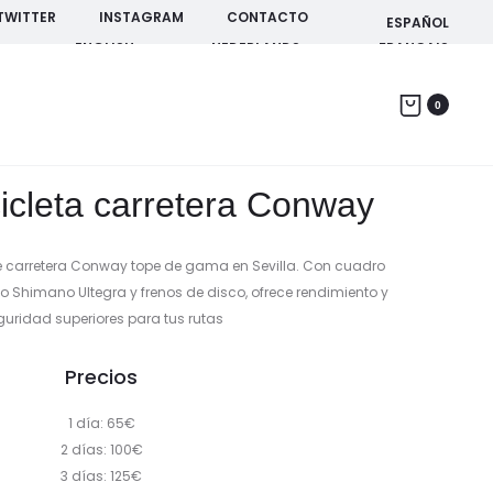
TWITTER
INSTAGRAM
CONTACTO
ESPAÑOL
ENGLISH
NEDERLANDS
FRANÇAIS
Produc
TOUR
ALQUILER
0
EN
DE
naviga
BICICLETA
BICICLETA
A
DE
ITALICA
GRAVEL
cicleta carretera Conway
de carretera Conway tope de gama en Sevilla. Con cuadro
o Shimano Ultegra y frenos de disco, ofrece rendimiento y
guridad superiores para tus rutas
Precios
1 día: 65€
2 días: 100€
3 días: 125€