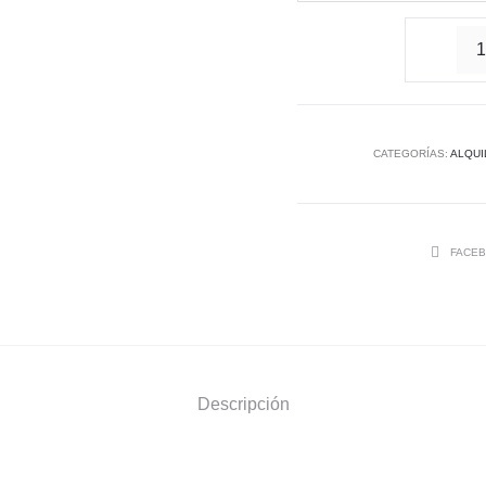
Alqu
bici
carr
Con
CATEGORÍAS:
ALQUI
cant
SHARE
FACE
Descripción