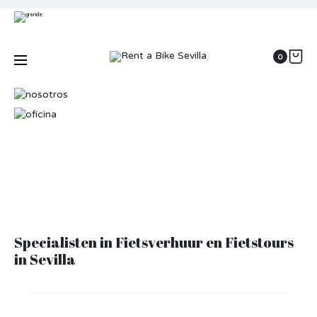
Fietsverhuur
Fietstours door Sevilla
Fietstoerisme
Más de 160 km de carril bici
Privé fietstours
0
Voor groepen
Kantoor en contact
Specialisten in Fietsverhuur en Fietstours
in Sevilla