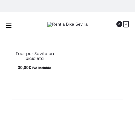
fietstocht door sevilla
Home
Producten getagged “fietstocht door sevilla”
0
Tour por Sevilla en
bicicleta
30,00
€
IVA incluido