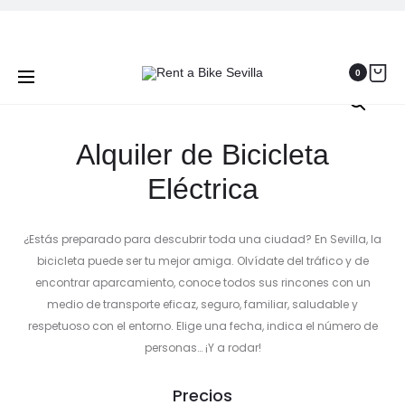
Prod
TOUR
TOUR
Home
Fietsverhuur
Alquiler de Bicicleta Eléctrica
PRIVADO
EN
navig
POR
BICICLET
0
SEVILLA
A
EN
ITALICA
BICICLET
Alquiler de Bicicleta
Eléctrica
¿Estás preparado para descubrir toda una ciudad? En Sevilla, la
bicicleta puede ser tu mejor amiga. Olvídate del tráfico y de
encontrar aparcamiento, conoce todos sus rincones con un
medio de transporte eficaz, seguro, familiar, saludable y
respetuoso con el entorno. Elige una fecha, indica el número de
personas… ¡Y a rodar!
Precios