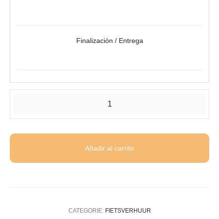
Finalización / Entrega
Alquiler
de
Bicicleta
Eléctrica
Añadir al carrito
aantal
CATEGORIE:
FIETSVERHUUR