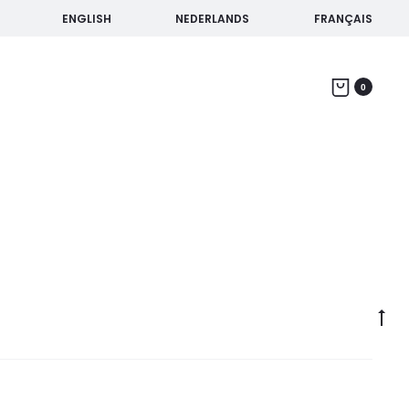
ENGLISH
NEDERLANDS
FRANÇAIS
Home
Producten getagged “tour bicicleta sevilla”
0
Go
to
top