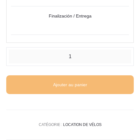
Finalización / Entrega
quantité
de
Location
de
Ajouter au panier
Vélo
Gravel
CATÉGORIE :
LOCATION DE VÉLOS