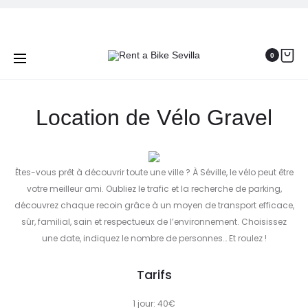
Pr
LO
Accueil
Location de vélos
Location de Vélo Gravel
VÉ
na
DE
0
RO
PR
(C
Location de Vélo Gravel
Êtes-vous prêt à découvrir toute une ville ? À Séville, le vélo peut être
votre meilleur ami. Oubliez le trafic et la recherche de parking,
découvrez chaque recoin grâce à un moyen de transport efficace,
sûr, familial, sain et respectueux de l’environnement. Choisissez
une date, indiquez le nombre de personnes… Et roulez !
Tarifs
1 jour: 40€